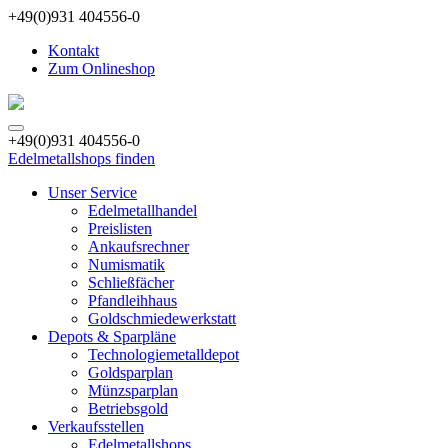
+49(0)931 404556-0
Kontakt
Zum Onlineshop
+49(0)931 404556-0
Edelmetallshops finden
Unser Service
Edelmetallhandel
Preislisten
Ankaufsrechner
Numismatik
Schließfächer
Pfandleihhaus
Goldschmiedewerkstatt
Depots & Sparpläne
Technologiemetalldepot
Goldsparplan
Münzsparplan
Betriebsgold
Verkaufsstellen
Edelmetallshops