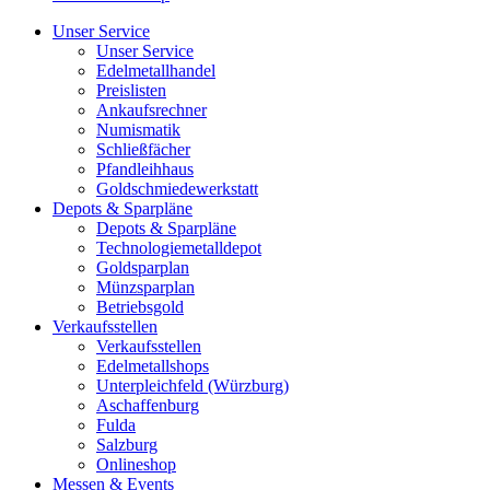
Unser Service
Unser Service
Edelmetallhandel
Preislisten
Ankaufsrechner
Numismatik
Schließfächer
Pfandleihhaus
Goldschmiedewerkstatt
Depots & Sparpläne
Depots & Sparpläne
Technologiemetalldepot
Goldsparplan
Münzsparplan
Betriebsgold
Verkaufsstellen
Verkaufsstellen
Edelmetallshops
Unterpleichfeld (Würzburg)
Aschaffenburg
Fulda
Salzburg
Onlineshop
Messen & Events