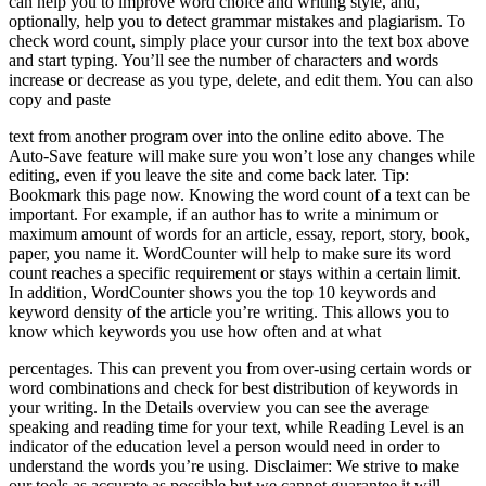
can help you to improve word choice and writing style, and,
optionally, help you to detect grammar mistakes and plagiarism. To
check word count, simply place your cursor into the text box above
and start typing. You’ll see the number of characters and words
increase or decrease as you type, delete, and edit them. You can also
copy and paste
text from another program over into the online edito above. The
Auto-Save feature will make sure you won’t lose any changes while
editing, even if you leave the site and come back later. Tip:
Bookmark this page now. Knowing the word count of a text can be
important. For example, if an author has to write a minimum or
maximum amount of words for an article, essay, report, story, book,
paper, you name it. WordCounter will help to make sure its word
count reaches a specific requirement or stays within a certain limit.
In addition, WordCounter shows you the top 10 keywords and
keyword density of the article you’re writing. This allows you to
know which keywords you use how often and at what
percentages. This can prevent you from over-using certain words or
word combinations and check for best distribution of keywords in
your writing. In the Details overview you can see the average
speaking and reading time for your text, while Reading Level is an
indicator of the education level a person would need in order to
understand the words you’re using. Disclaimer: We strive to make
our tools as accurate as possible but we cannot guarantee it will