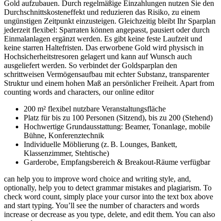
Gold aufzubauen. Durch regelmäßige Einzahlungen nutzen Sie den
Durchschnittskosteneffekt und reduzieren das Risiko, zu einem
ungünstigen Zeitpunkt einzusteigen. Gleichzeitig bleibt Ihr Sparplan
jederzeit flexibel: Sparraten können angepasst, pausiert oder durch
Einmalanlagen ergänzt werden. Es gibt keine feste Laufzeit und
keine starren Haltefristen. Das erworbene Gold wird physisch in
Hochsicherheitstresoren gelagert und kann auf Wunsch auch
ausgeliefert werden. So verbindet der Goldsparplan den
schrittweisen Vermögensaufbau mit echter Substanz, transparenter
Struktur und einem hohen Maß an persönlicher Freiheit. Apart from
counting words and characters, our online editor
200 m² flexibel nutzbare Veranstaltungsfläche
Platz für bis zu 100 Personen (Sitzend), bis zu 200 (Stehend)
Hochwertige Grundausstattung: Beamer, Tonanlage, mobile
Bühne, Konferenztechnik
Individuelle Möblierung (z. B. Lounges, Bankett,
Klassenzimmer, Stehtische)
Garderobe, Empfangsbereich & Breakout-Räume verfügbar
can help you to improve word choice and writing style, and,
optionally, help you to detect grammar mistakes and plagiarism. To
check word count, simply place your cursor into the text box above
and start typing. You’ll see the number of characters and words
increase or decrease as you type, delete, and edit them. You can also