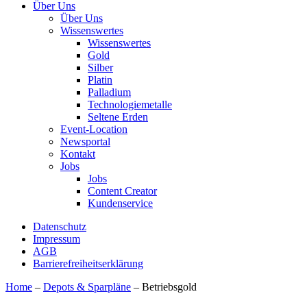
Über Uns
Über Uns
Wissenswertes
Wissenswertes
Gold
Silber
Platin
Palladium
Technologiemetalle
Seltene Erden
Event-Location
Newsportal
Kontakt
Jobs
Jobs
Content Creator
Kundenservice
Datenschutz
Impressum
AGB
Barrierefreiheitserklärung
Home
–
Depots & Sparpläne
–
Betriebsgold