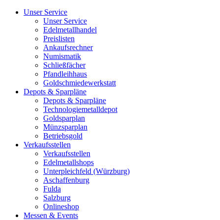
Unser Service
Unser Service
Edelmetallhandel
Preislisten
Ankaufsrechner
Numismatik
Schließfächer
Pfandleihhaus
Goldschmiedewerkstatt
Depots & Sparpläne
Depots & Sparpläne
Technologiemetalldepot
Goldsparplan
Münzsparplan
Betriebsgold
Verkaufsstellen
Verkaufsstellen
Edelmetallshops
Unterpleichfeld (Würzburg)
Aschaffenburg
Fulda
Salzburg
Onlineshop
Messen & Events