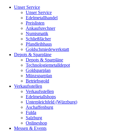
Unser Service
Unser Service
Edelmetallhandel
Preislisten
Ankaufsrechner
Numismatik
Schließfächer
Pfandleihhaus
Goldschmiedewerkstatt
Depots & Sparpläne
Depots & Sparpläne
Technologiemetalldepot
Goldsparplan
Münzsparplan
Betriebsgold
Verkaufsstellen
Verkaufsstellen
Edelmetallshops
Unterpleichfeld (Würzburg)
Aschaffenburg
Fulda
Salzburg
Onlineshop
Messen & Events