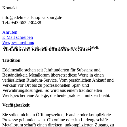
Kontakt
info@edelmetallshop-salzburg.de
Tel.: +43 662 230438
Anrufen
E-Mail schreiben
Wegbeschreibung
Ihre Brücke zur Goldtradition in einer modernen Welt.
Metallorum Edelmetallhandels GmbH
Tradition
Edelmetalle stehen seit Jahrhunderten für Substanz und
Beständigkeit. Metallorum übersetzt diese Werte in einen
verlässlichen Rundum-Service. Vom persönlichen Ankauf und
Verkauf vor Ort bis zu professionellen Spar- und
Verwahrungslösungen. So wird aus einem traditionellen
Wertspeicher eine Anlage, die heute praktisch nutzbar bleibt.
Verfügbarkeit
Sie sollen nicht an Öffnungszeiten, Kanäle oder komplizierte
Prozesse gebunden sein. Ob online oder im Ladengeschäft:
Metallorum schafft einen direkten, unkomplizierten Zugang zu